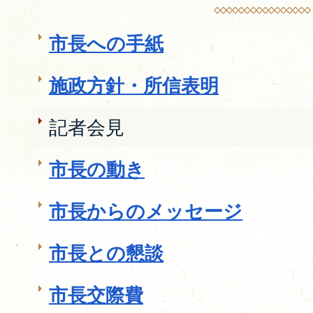
市長への手紙
施政方針・所信表明
記者会見
市長の動き
市長からのメッセージ
市長との懇談
市長交際費