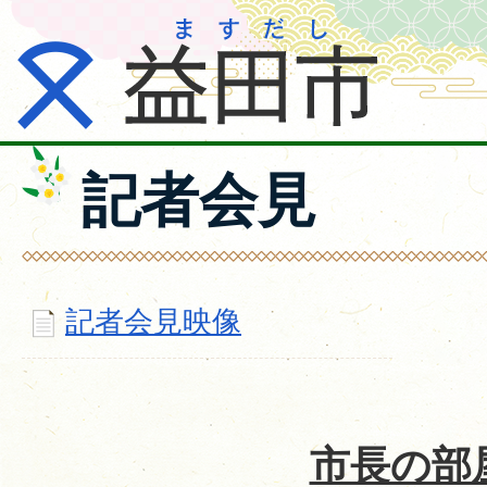
記者会見
記者会見映像
市長の部