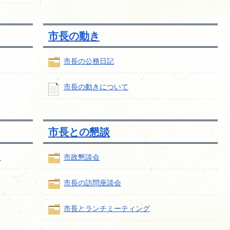
市長の動き
市長の公務日記
市長の動きについて
市長との懇談
）
市政懇談会
市長の訪問座談会
市長とランチミーティング