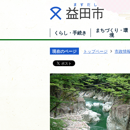
まちづくり・環
くらし・手続き
境
現在のページ
トップページ
市政情
市
長
の
部
屋