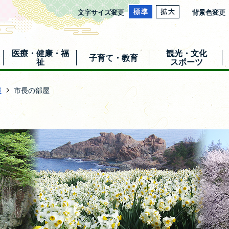
文字サイズ変更
背景色変更
医療・健康・福
観光・文化
子育て・教育
祉
スポーツ
報
市長の部屋