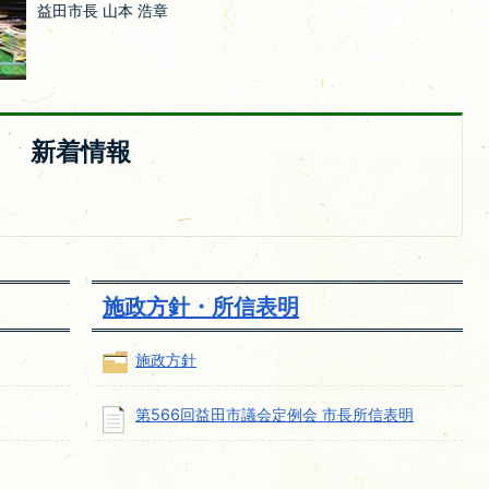
益田市長 山本 浩章
新着情報
施政方針・所信表明
施政方針
第566回益田市議会定例会 市長所信表明