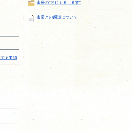
市長の“おじゃまします”
市長との懇談について
関する要綱