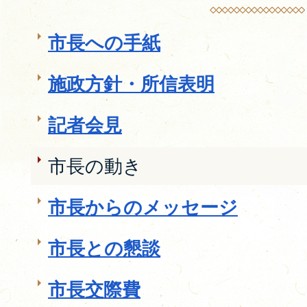
市長への手紙
施政方針・所信表明
記者会見
市長の動き
市長からのメッセージ
市長との懇談
市長交際費