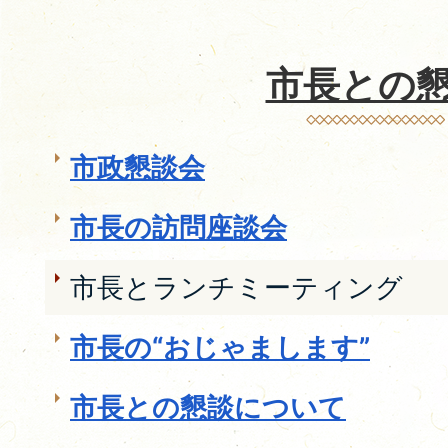
市長との
市政懇談会
市長の訪問座談会
市長とランチミーティング
市長の“おじゃまします”
市長との懇談について