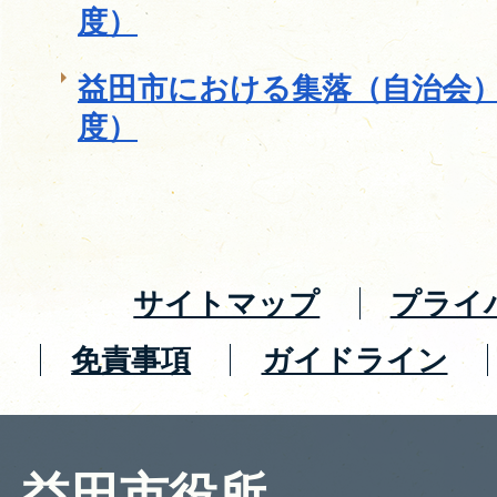
度）
益田市における集落（自治会）
度）
サイトマップ
プライ
免責事項
ガイドライン
益田市役所