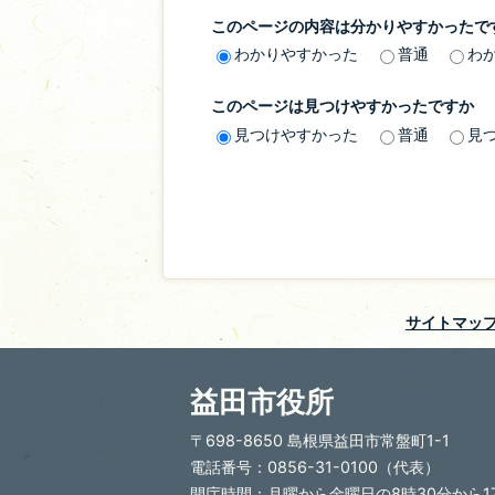
このページの内容は分かりやすかったで
わかりやすかった
普通
わ
このページは見つけやすかったですか
見つけやすかった
普通
見
サイトマッ
益田市役所
〒698-8650 島根県益田市常盤町1-1
電話番号：0856-31-0100（代表）
開庁時間：月曜から金曜日の8時30分から1