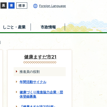
Foreign Language
しごと・産業
市政情報
割
健康ますだ市21
推進員の役割
年間活動サイクル
健康づくり推進協力企業・団
体登録募集
『健康ますだ市21計画』