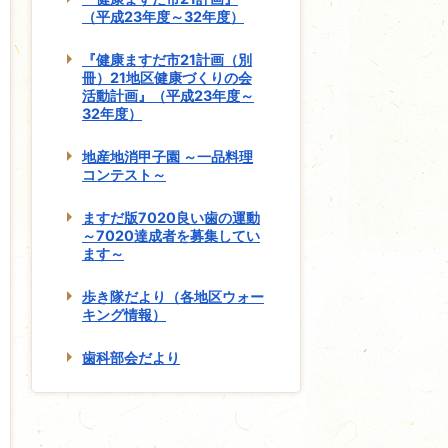
（平成23年度～32年度）
『健康ますだ市21計画（別
冊）21地区健康づくりの会
活動計画』（平成23年度～
32年度）
地産地消甲子園 ～一品料理
コンテスト～
ますだ版7020良い歯の運動
～7020達成者を募集してい
ます～
歩き隊だより（各地区ウォー
キング情報）
歯科部会だより