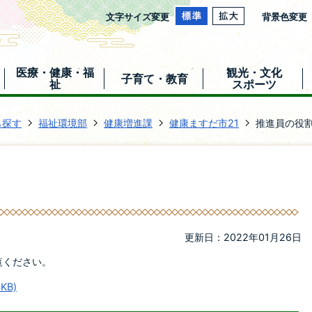
文字サイズ変更
背景色変更
医療・健康・福
観光・文化
子育て・教育
祉
スポーツ
ら探す
福祉環境部
健康増進課
健康ますだ市21
推進員の役
更新日：2022年01月26日
覧ください。
KB)