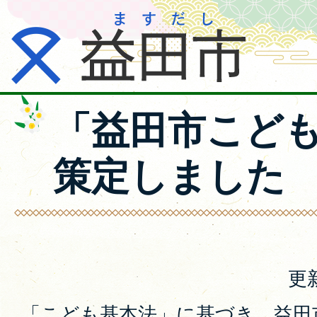
「益田市こど
策定しました
更
「こども基本法」に基づき、益田