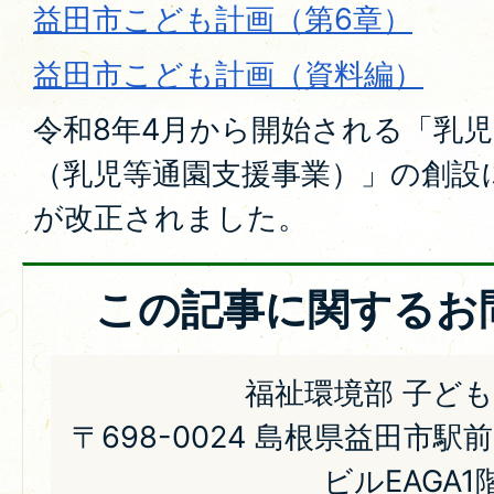
益田市こども計画（第6章）
益田市こども計画（資料編）
令和8年4月から開始される「乳
（乳児等通園支援事業）」の創設
が改正されました。
この記事に関するお
福祉環境部 子ど
〒698-0024 島根県益田市駅
ビルEAGA1