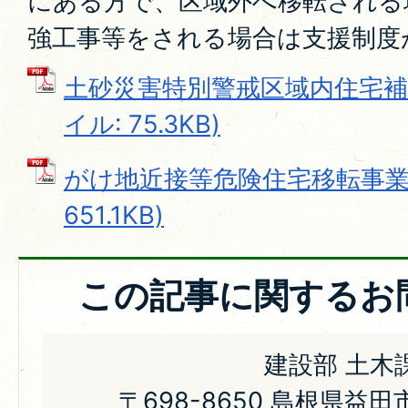
にある方で、区域外へ移転される
強工事等をされる場合は支援制度
土砂災害特別警戒区域内住宅補強
イル: 75.3KB)
がけ地近接等危険住宅移転事業 
651.1KB)
この記事に関するお
建設部 土木
〒698-8650 島根県益