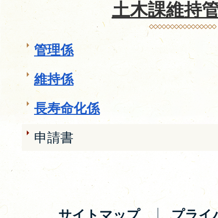
土木課維持
管理係
維持係
長寿命化係
申請書
サイトマップ
プライ