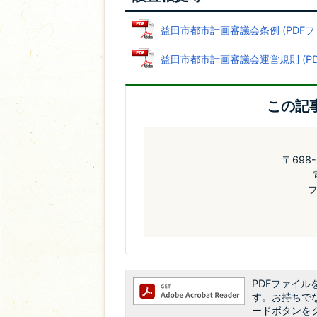
益田市都市計画審議会条例 (PDFファイ
益田市都市計画審議会運営規則 (PDFフ
この記
〒698
フ
PDFファイルを
す。お持ちでない
ードボタンを