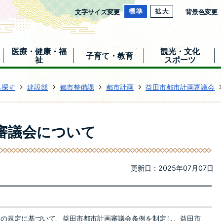
文字サイズ変更
背景色変更
医療・健康・福
観光・文化
子育て・教育
祉
スポーツ
ら探す
建設部
都市整備課
都市計画
益田市都市計画審議会
審議会について
更新日：2025年07月07日
項の規定に基づいて、益田市都市計画審議会条例を制定し、益田市