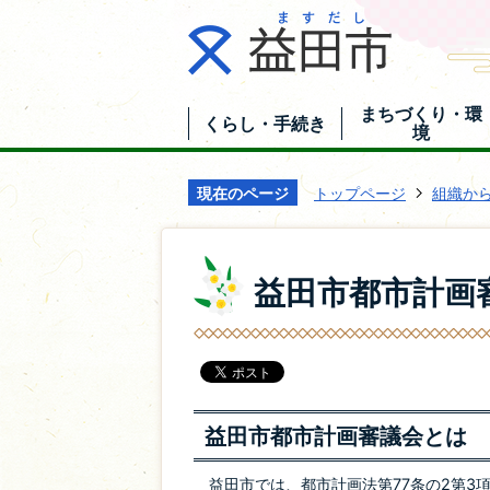
まちづくり・環
くらし・手続き
境
現在のページ
トップページ
組織か
益田市都市計画
益田市都市計画審議会とは
益田市では、都市計画法第77条の2第3