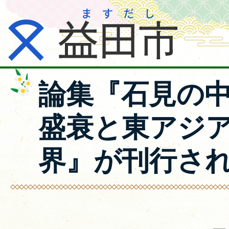
論集『石見の
盛衰と東アジ
界』が刊行さ