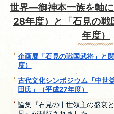
世界―御神本一族を軸に
28年度）と「石見の戦
年度）
企画展「石見の戦国武将」と関
度）
古代文化シンポジウム「中世
田氏」（平成27年度）
論集『石見の中世領主の盛衰
界』が刊行されました