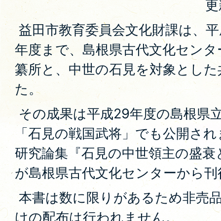
更
益田市教育委員会文化財課は、平成
年度まで、島根県古代文化センタ
纂所と、中世の石見を対象とした
た。
その成果は平成29年度の島根県
「石見の戦国武将」でも公開され
研究論集『石見の中世領主の盛衰
が島根県古代文化センターから刊
本書は数に限りがあるため非売
けの配布は行われません。