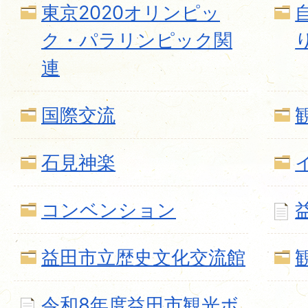
東京2020オリンピッ
ク・パラリンピック関
連
国際交流
石見神楽
コンベンション
益田市立歴史文化交流館
令和8年度益田市観光ボ