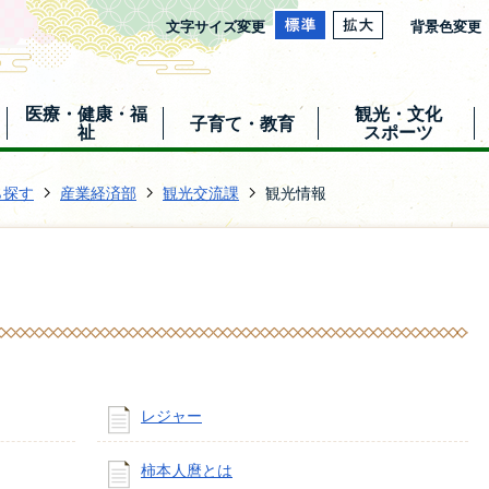
文字サイズ変更
背景色変更
医療・健康・福
観光・文化
子育て・教育
祉
スポーツ
ら探す
産業経済部
観光交流課
観光情報
レジャー
柿本人麿とは