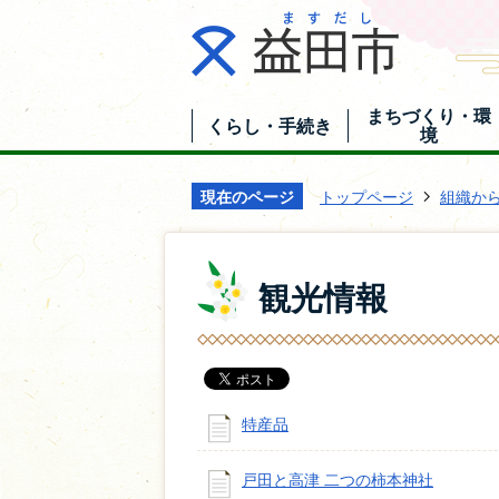
まちづくり・環
くらし・手続き
境
現在のページ
トップページ
組織か
観光情報
特産品
戸田と高津 二つの柿本神社