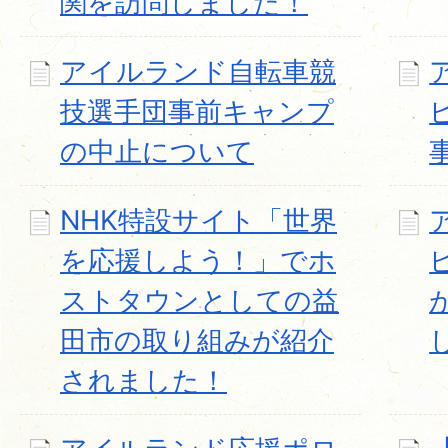
関を訪問しました！
アイルランド自転車競
技選手団事前キャンプ
の中止について
NHK特設サイト「世界
を応援しよう！」でホ
ストタウンとしての益
田市の取り組みが紹介
されました！