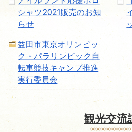
アイルランド応援ポロ
シャツ2021販売のお知
らせ
益田市東京オリンピッ
ク・パラリンピック自
転車競技キャンプ推進
実行委員会
観光交流