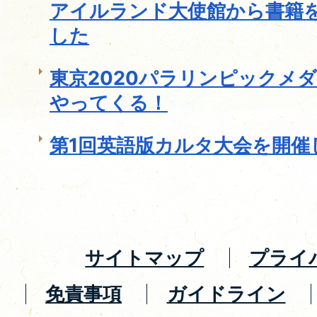
アイルランド大使館から書籍
した
東京2020パラリンピックメ
やってくる！
第1回英語版カルタ大会を開催
サイトマップ
プライ
免責事項
ガイドライン