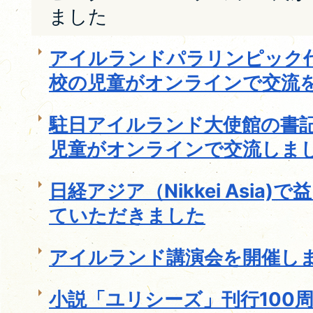
ました
アイルランドパラリンピック
校の児童がオンラインで交流
駐日アイルランド大使館の書
児童がオンラインで交流しま
日経アジア（Nikkei Asia
ていただきました
アイルランド講演会を開催し
小説「ユリシーズ」刊行100