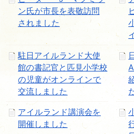
ン氏が市長を表敬訪問
されました
駐日アイルランド大使
館の書記官と匹見小学校
の児童がオンラインで
交流しました
アイルランド講演会を
開催しました