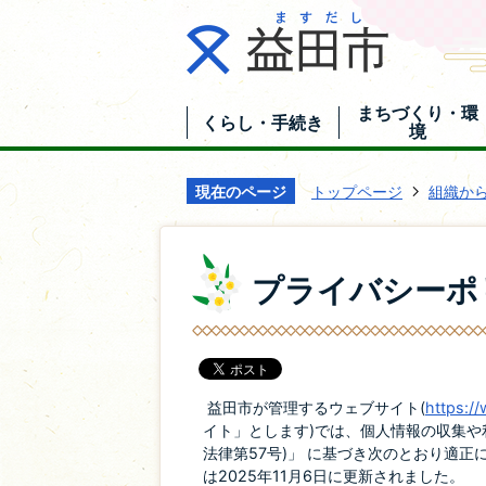
まちづくり・環
くらし・手続き
境
現在のページ
トップページ
組織か
プライバシーポ
益田市が管理するウェブサイト(
https://
イト」とします)では、個人情報の収集や
法律第57号)」 に基づき次のとおり適
は2025年11月6日に更新されました。