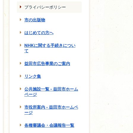
プライバシーポリシー
市の出版物
はじめての方へ
NHKに関する手続きについ
て
益田市広告事業のご案内
リンク集
公共施設一覧 - 益田市ホーム
ページ
市役所案内 - 益田市ホームペ
ージ
各種審議会・会議報告一覧