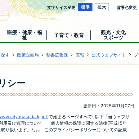
文字サイズ変更
背景色変更
医療・健康・福
観光・文化
子育て・教育
祉
スポーツ
ら探す
政策企画局
秘書広報課
広報
公式ウェブサイト
プ
リシー
更新日：2025年11月07日
www.city.masuda.lg.jp/
)で始まるページすべて( 以下「当ウェブサ
利用及び管理について、「個人情報の保護に関する法律(平成15年
正に取り扱います。なお、このプライバシーポリシーについての記載