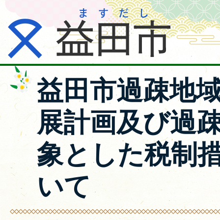
益田市過疎地
展計画及び過
象とした税制
いて