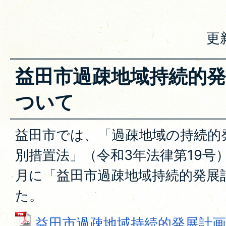
更
益田市過疎地域持続的
ついて
益田市では、「過疎地域の持続的
別措置法」（令和3年法律第19号
月に「益田市過疎地域持続的発展
た。
益田市過疎地域持続的発展計画