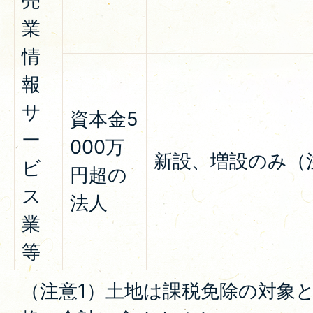
売
業
情
報
サ
資本金5
ー
000万
新設、増設のみ（
ビ
円超の
ス
法人
業
等
（注意1）土地は課税免除の対象