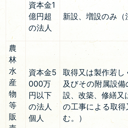
資本金1
億円超
新設、増設のみ（
の法人
農
林
水
資本金5
取得又は製作若し
産
000万
及びその附属設備
物
円以下
設、改築、修繕又
等
の法人
の工事による取得
販
個人
む。）