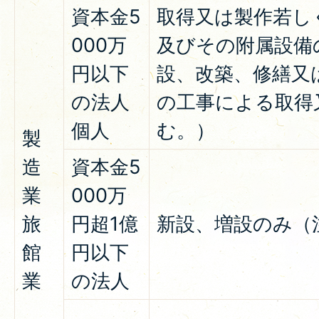
資本金5
取得又は製作若し
000万
及びその附属設備
円以下
設、改築、修繕又
の法人
の工事による取得
個人
む。）
製
造
資本金5
業
000万
旅
円超1億
新設、増設のみ（
館
円以下
業
の法人