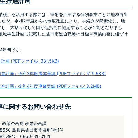
生推進計画
納税」を活用する際には、寄附を活用する個別事業ごとに地域再生
したが、令和2年度からの制度改正により、手続きが簡素化し、地
にし、大括り化して国が包括的に認定することが可能となりまし
、地域再生計画に記載した益田市総合戦略の目標や事業内容に紐づけ
4年間です。
(PDFファイル: 331.5KB)
画」令和3年度事業実績 (PDFファイル: 529.6KB)
画」令和4年度事業実績 (PDFファイル: 3.2MB)
事に関するお問い合わせ先
政策企画局 政策企画課
-8650 島根県益田市常盤町1番1号
電話番号：0856-31-0121