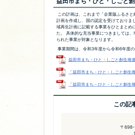
益田市まち・ひと・しごと創
この計画は、これまで「企業版ふるさと
計画を作成し、国の認定を受けておりま
域再生計画に記載する事業をひとまとめ
た。 具体的な充当事業につきましては
られた事業が対象となります。
事業期間は、令和3年度から令和6年度の
益田市まち・ひと・しごと創生推進計画 
「益田市まち・ひと・しごと創生推進計
「益田市まち・ひと・しごと創生推進計
この記
〒698