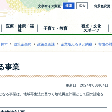
文字サイズ変更
背景色変更
医療・健康・福
観光・文化
子育て・教育
祉
スポーツ
ら探す
政策企画局
政策企画課
企業版ふるさと納税
寄附の
る事業
更新日：2024年03月04日
となる事業は、地域再生法に基づく地域再生計画として国の認定を