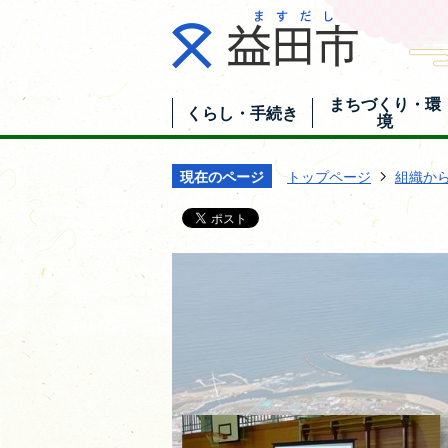
まちづくり・環
くらし・手続き
境
現在のページ
トップページ
組織か
企
業
版
ふ
る
さ
と