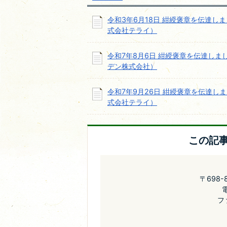
令和3年6月18日 紺綬褒章を伝達し
式会社テライ）
令和7年8月6日 紺綬褒章を伝達しま
デン株式会社）
令和7年9月26日 紺綬褒章を伝達し
式会社テライ）
この記
〒698
電
フ