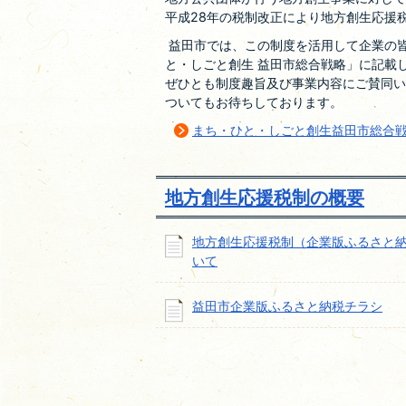
平成28年の税制改正により地方創生応援
益田市では、この制度を活用して企業の皆
と・しごと創生 益田市総合戦略」に記載
ぜひとも制度趣旨及び事業内容にご賛同い
ついてもお待ちしております。
まち・ひと・しごと創生益田市総合
地方創生応援税制の概要
地方創生応援税制（企業版ふるさと
いて
益田市企業版ふるさと納税チラシ