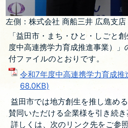
左側：株式会社 商船三井 広島支店 
「益田市・まち・ひと・しごと創
度中高連携学力育成推進事業）」
付ファイルのとおりです。
令和7年度中高連携学力育成推進
68.0KB)
益田市では地方創生を推し進める
賛同いただける企業様を引き続き
詳しくは、次のリンク先をご参