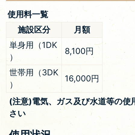
使用料一覧
施設区分
月額
単身用（1DK
8,100円
）
世帯用（3DK
16,000円
）
(注意)電気、ガス及び水道等の使
さい
使用状況