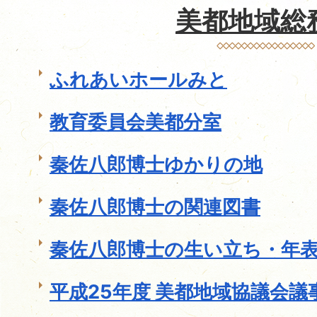
美都地域総
ふれあいホールみと
教育委員会美都分室
秦佐八郎博士ゆかりの地
秦佐八郎博士の関連図書
秦佐八郎博士の生い立ち・年
平成25年度 美都地域協議会議