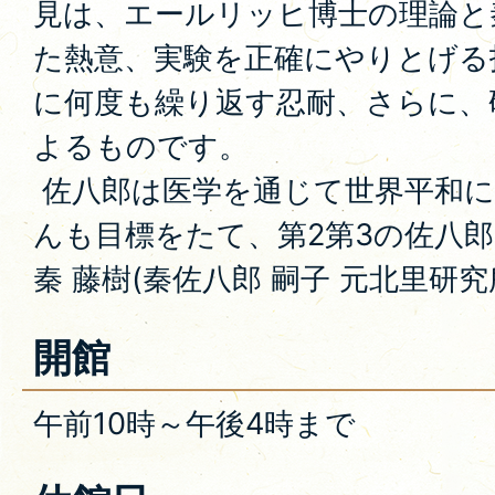
見は、エールリッヒ博士の理論と
た熱意、実験を正確にやりとげる
に何度も繰り返す忍耐、さらに、
よるものです。
佐八郎は医学を通じて世界平和に
んも目標をたて、第2第3の佐八
秦 藤樹(秦佐八郎 嗣子 元北里研究
開館
午前10時～午後4時まで