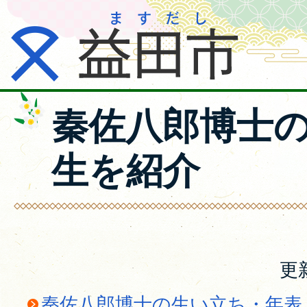
秦佐八郎博士
生を紹介
更
秦佐八郎博士の生い立ち・年表