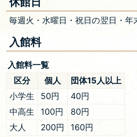
休館日
毎週火・水曜日・祝日の翌日・年
入館料
入館料一覧
区分
個人
団体15人以上
小学生
50円
40円
中高生
100円
80円
大人
200円
160円