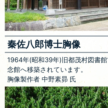
秦佐八郎博士胸像
1964年(昭和39年)旧都茂村図
念館へ移築されています。
胸像製作者 中野素昴 氏