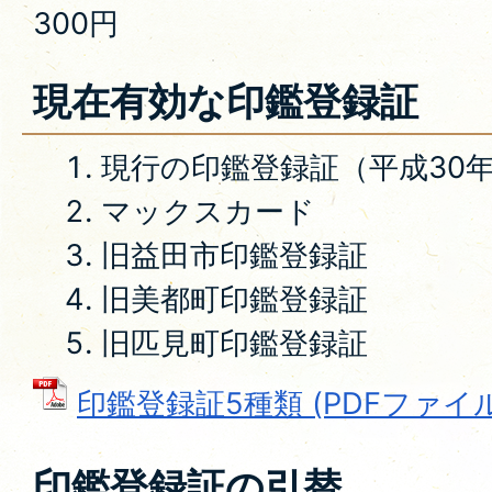
300円
現在有効な印鑑登録証
現行の印鑑登録証（平成30年
マックスカード
旧益田市印鑑登録証
旧美都町印鑑登録証
旧匹見町印鑑登録証
印鑑登録証5種類 (PDFファイル: 
印鑑登録証の引替