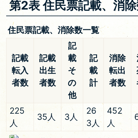
第2表 住民票記載、消除
住民票記載、消除数一覧
記
記載
記載
載
記
消除
転入
出生
そ
載
転出
者数
者数
の
計
者数
他
225
26
452
35人
3人
人
3人
人