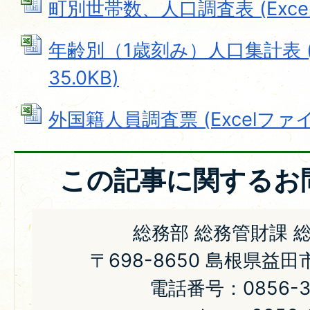
町別世帯数、人口調査表 (Excelフ
年齢別（1歳刻み）人口集計表 (E
35.0KB)
外国籍人員調査票 (Excelファイル:
この記事に関するお
総務部 総務管財課 
〒698-8650 島根県益
電話番号：0856-31