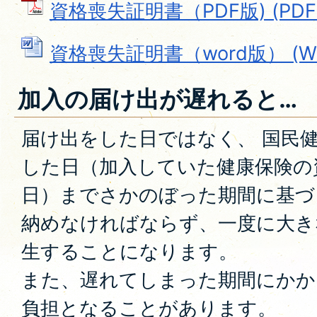
資格喪失証明書（PDF版) (PDFフ
資格喪失証明書（word版） (Wor
加入の届け出が遅れると…
届け出をした日ではなく、 国民
した日（加入していた健康保険の
日）までさかのぼった期間に基づ
納めなければならず、一度に大き
生することになります。
また、遅れてしまった期間にかか
負担となることがあります。