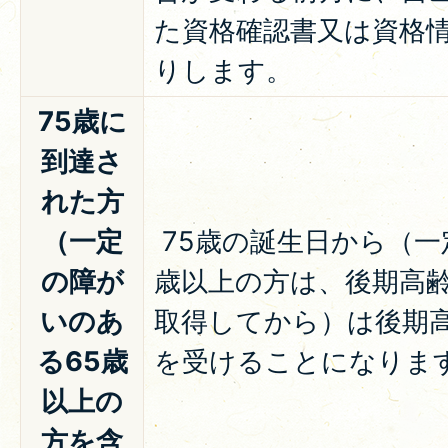
た資格確認書又は資格
りします。
75歳に
到達さ
れた方
（一定
75歳の誕生日から（一
の障が
歳以上の方は、後期高
いのあ
取得してから）は後期
る65歳
を受けることになりま
以上の
方を含