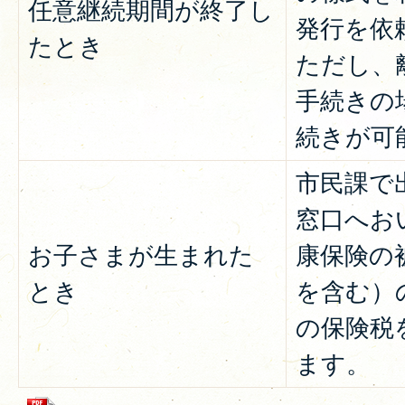
任意継続期間が終了し
発行を依
たとき
ただし、
手続きの
続きが可
市民課で
窓口へお
お子さまが生まれた
康保険の
とき
を含む）
の保険税
ます。