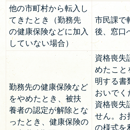
他の市町村から転入し
てきたとき（勤務先
市民課で
の健康保険などに加入
後、窓口
していない場合）
資格喪失
めたこと
明する書
勤務先の健康保険など
おいでく
をやめたとき、被扶
資格喪失
養者の認定が解除とな
せん。お
ったとき、健康保険の
の様式を