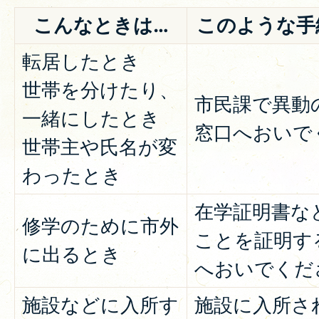
こんなときは…
このような手
転居したとき
世帯を分けたり、
市民課で異動
一緒にしたとき
窓口へおいで
世帯主や氏名が変
わったとき
在学証明書な
修学のために市外
ことを証明す
に出るとき
へおいでくだ
施設などに入所す
施設に入所さ