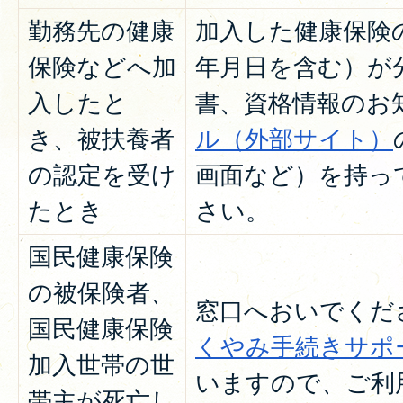
勤務先の健康
加入した健康保険
保険などへ加
年月日を含む）が
入したと
書、資格情報のお
き、被扶養者
ル（外部サイト）
の認定を受け
画面など）を持っ
たとき
さい。
国民健康保険
の被保険者、
窓口へおいでくだ
国民健康保険
くやみ手続きサポ
加入世帯の世
いますので、ご利
帯主が死亡し