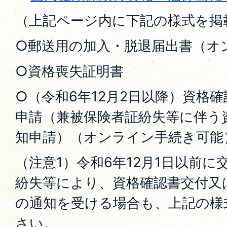
（上記ページ内に下記の様式を掲
○郵送用の加入・脱退届出書（オ
○資格喪失証明書
○（令和6年12月2日以降）資格
申請（兼被保険者証紛失等に伴う
知申請）（オンライン手続き可能
（注意1）令和6年12月1日以前
紛失等により、資格確認書交付又
の通知を受ける場合も、上記の様
さい。