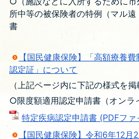
○（施設などに入所するために市
所中等の被保険者の特例（マル遠
書
【国民健康保険】「高額療養費
認定証」について
（上記ページ内に下記の様式を掲
○限度額適用認定申請書（オンラ
特定疾病認定申請書 (PDFファイル:
【国民健康保険】令和6年12月