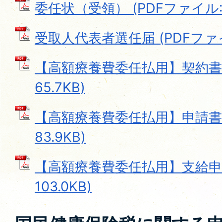
委任状（受領） (PDFファイル: 3
受取人代表者選任届 (PDFファイル
【高額療養費委任払用】契約書 
65.7KB)
【高額療養費委任払用】申請書 
83.9KB)
【高額療養費委任払用】支給申請
103.0KB)