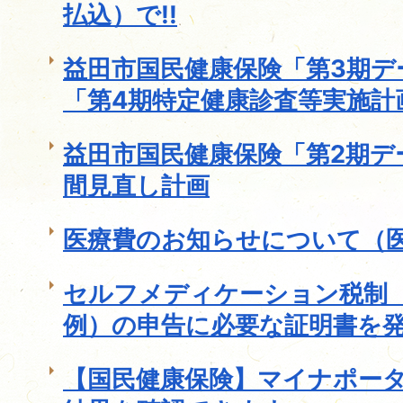
払込）で!!
益田市国民健康保険「第3期デ
「第4期特定健康診査等実施計
益田市国民健康保険「第2期デ
間見直し計画
医療費のお知らせについて（
セルフメディケーション税制
例）の申告に必要な証明書を
【国民健康保険】マイナポー