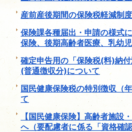
産前産後期間の保険税軽減制
保険課各種届出・申請の様式
保険、後期高齢者医療、乳幼児
確定申告用の「保険税(料)納
(普通徴収分)について
国民健康保険税の特別徴収（
て
【国民健康保険】高齢者施設
へ（要配慮者に係る「資格確