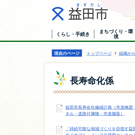
まちづくり・環
くらし・手続き
境
現在のページ
トップページ
組織か
長寿命化係
益田市長寿命化修繕計画（市道橋梁
ネル・道路付属物・市道舗装）
「持続可能な地域づくりを目指す益
テイナブル・インフラ研究センター