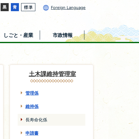
Foreign Language
しごと・産業
市政情報
土木課維持管理室
管理係
維持係
長寿命化係
申請書