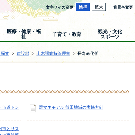
文字サイズ変更
背景色変更
医療・健康・福
観光・文化
子育て・教育
祉
スポーツ
ら探す
建設部
土木課維持管理室
長寿命化係
・市道トン
群マネモデル 益田地域の実施方針
田市とサス
との事業連