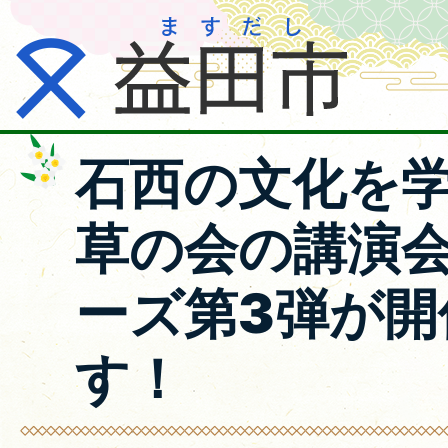
石西の文化を
草の会の講演
ーズ第3弾が開
す！