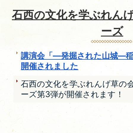
石西の文化を学ぶれん
ーズ
講演会「―発掘された山城―
開催されました
石西の文化を学ぶれんげ草の
ーズ第3弾が開催されます！