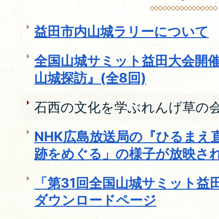
益田市内山城ラリーについて
全国山城サミット益田大会開
山城探訪』(全8回)
石西の文化を学ぶれんげ草の
NHK広島放送局の『ひるまえ
跡をめぐる」の様子が放映さ
「第31回全国山城サミット益
ダウンロードページ