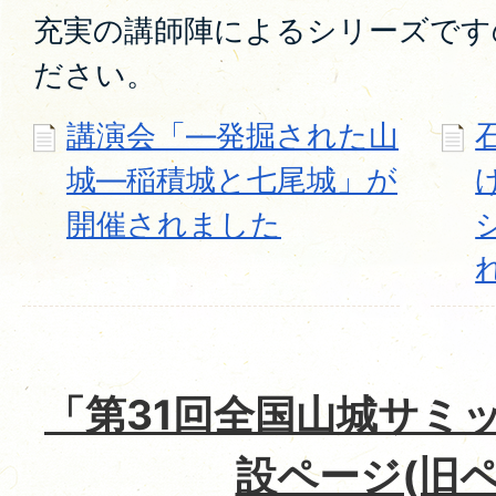
充実の講師陣によるシリーズです
ださい。
講演会「―発掘された山
城―稲積城と七尾城」が
開催されました
「第31回全国山城サミ
設ページ(旧ペ