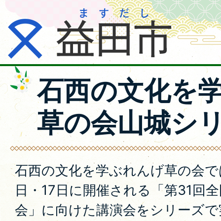
石西の文化を
草の会山城シ
石西の文化を学ぶれんげ草の会では
日・17日に開催される「第31回
会」に向けた講演会をシリーズで