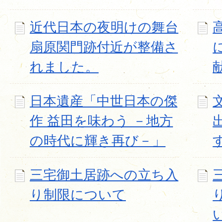
近代日本の夜明けの舞台
扇原関門跡付近が整備さ
れました。
日本遺産「中世日本の傑
作 益田を味わう －地方
の時代に輝き再び－」
三宅御土居跡への立ち入
り制限について