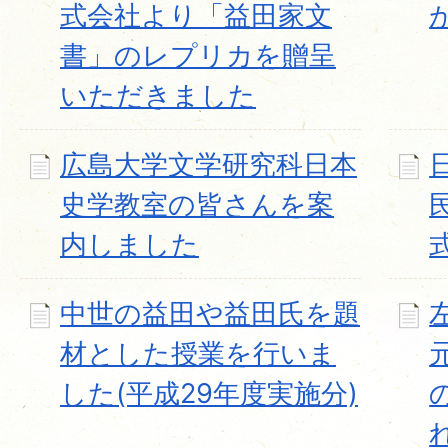
式会社より「益田家文
書」のレプリカを贈呈
いただきました
広島大学文学研究科日本
史学教室の皆さんを案
内しました
中世の益田や益田氏を題
材とした授業を行いま
した(平成29年度実施分)