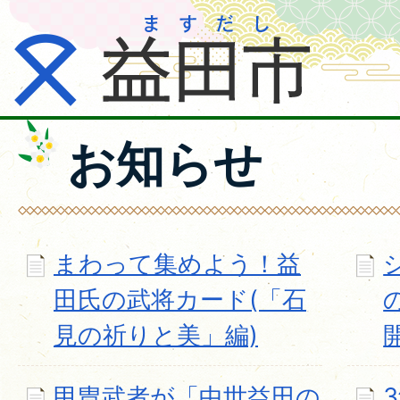
お知らせ
まわって集めよう！益
田氏の武将カード(「石
見の祈りと美」編)
甲冑武者が「中世益田の