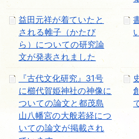
益田元祥が着ていたと
される帷子（かたび
ら）についての研究論
文が発表されました
『古代文化研究』31号
に櫛代賀姫神社の神像に
ついての論文と都茂島
山八幡宮の大般若経につ
いての論文が掲載され