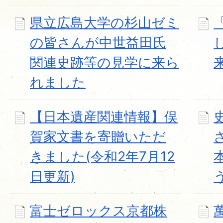
県立広島大学の杉山ゼミ
の皆さんが中世益田氏
関連史跡等の見学に来ら
れました
【日本遺産関連情報】俣
賀家文書を寄贈いただ
きました(令和2年7月12
日更新)
富士ゼロックス京都株