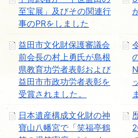
至宝展」及びその関連行
事のPRをしました
益田市文化財保護審議会
前会長の村上勇氏が島根
県教育功労者表彰および
益田市市政功労者表彰を
受賞されました。
日本遺産構成文化財の神
寶山八幡宮で「笑福亭鶴