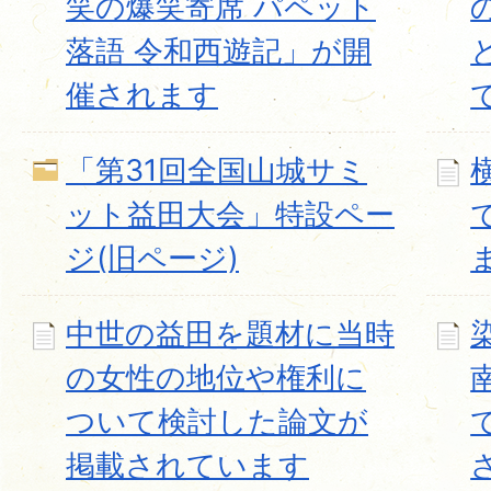
笑の爆笑寄席 パペット
落語 令和西遊記」が開
催されます
「第31回全国山城サミ
ット益田大会」特設ペー
ジ(旧ページ)
中世の益田を題材に当時
の女性の地位や権利に
ついて検討した論文が
掲載されています