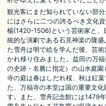
観光客にまだ知られていない部分
にはさらに二つの誇るべき文化資
楊(1420-1506)という芸術家
統的な演劇である石見神楽の隆盛
た雪舟は明で絵を学んだ後、芸術
かれ移り住みました。益田の万福
の史跡・名勝に指定）の山水庭園
寺の庭は春はしだれ桜、秋は紅葉
た、万福寺の本堂は国の重要文化
す。また、雪舟記念館には1479