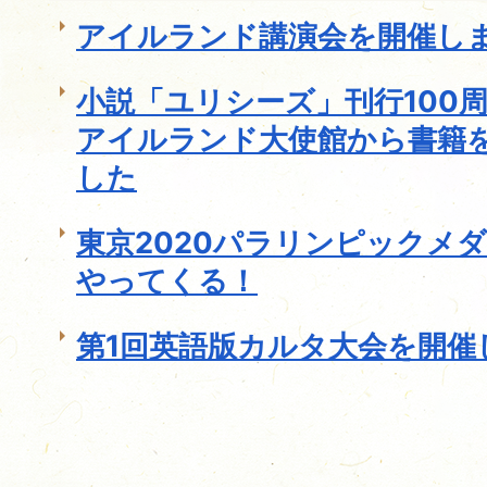
アイルランド講演会を開催し
小説「ユリシーズ」刊行100
アイルランド大使館から書籍
した
東京2020パラリンピックメ
やってくる！
第1回英語版カルタ大会を開催