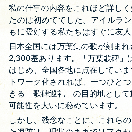
私の仕事の内容をこれほど詳しく
たのは初めてでした。アイルラン
もに愛好する私たちはすぐに友人
日本全国には万葉集の歌が刻まれ
2,300基あります。「万葉歌碑
はじめ、全国各地に点在していま
トワーク化されれば、一つひとつ
きる「歌碑巡礼」の目的地として
可能性を大いに秘めています。
しかし、残念なことに、これらの
た遺跡は、現状のままではアクセ