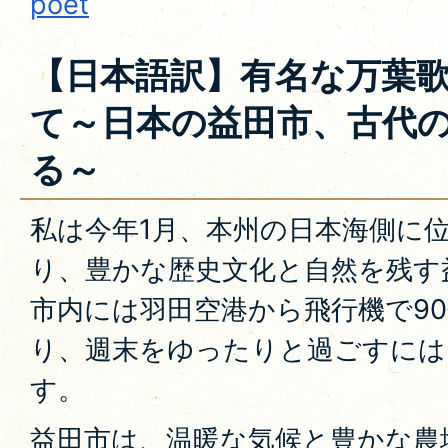
poet
【日本語訳】有名な万葉
て～日本の益田市、古代
る～
私は今年1月、本州の日本海側に
り、豊かな歴史文化と自然を残す
市内には羽田空港から飛行機で9
り、週末をゆったりと過ごすには
す。
益田市は、温暖な気候と豊かな農