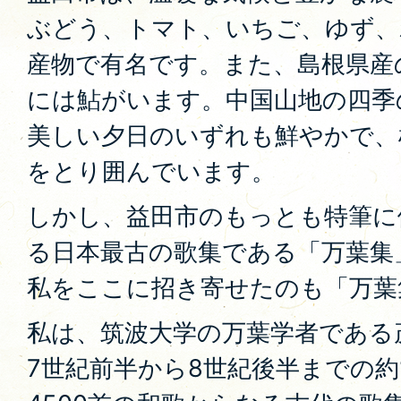
ぶどう、トマト、いちご、ゆず、
産物で有名です。また、島根県産
には鮎がいます。中国山地の四季
美しい夕日のいずれも鮮やかで、
をとり囲んでいます。
しかし、益田市のもっとも特筆に
る日本最古の歌集である「万葉集
私をここに招き寄せたのも「万葉
私は、筑波大学の万葉学者である
7世紀前半から8世紀後半までの約