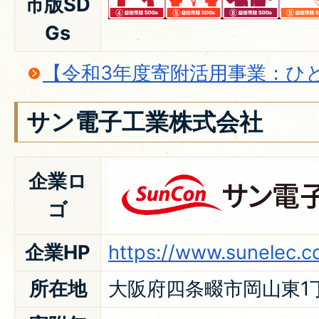
市版SD
Gs
【令和3年度寄附活用事業：ひ
サン電子工業株式会社
企業ロ
ゴ
企業HP
https://www.sunelec.co
所在地
大阪府四条畷市岡山東1丁