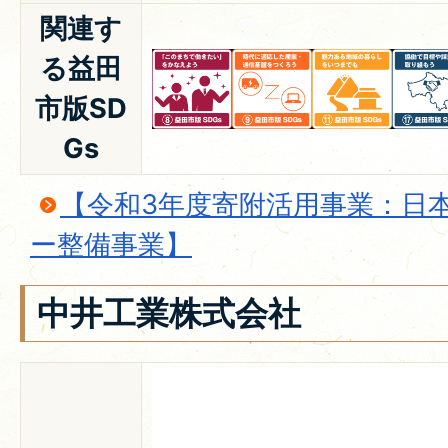
関連す
る益田
市版SD
Gs
【令和3年度寄附活用事業：日
ー整備事業】
中井工業株式会社