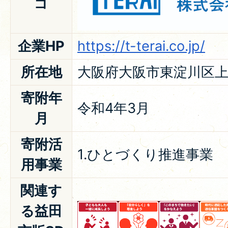
ゴ
企業HP
https://t-terai.co.jp/
所在地
大阪府大阪市東淀川区上
寄附年
令和4年3月
月
寄附活
1.ひとづくり推進事業
用事業
関連す
る益田