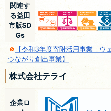
関連す
る益田
市版SD
Gs
【令和3年度寄附活用事業：ウ
つながり創出事業】
株式会社テライ
企業ロ