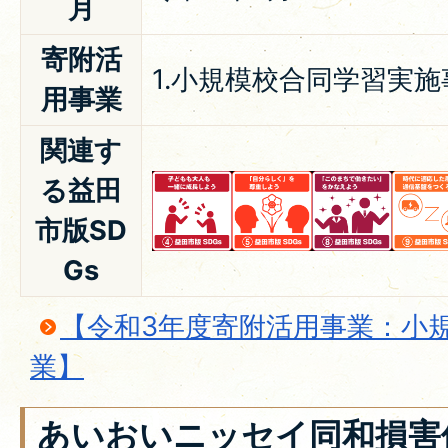
月
寄附活
1.小規模校合同学習実施
用事業
関連す
る益田
市版SD
Gs
【令和3年度寄附活用事業：小
業】
あいおいニッセイ同和損害