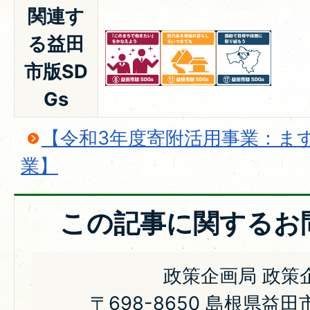
関連す
る益田
市版SD
Gs
【令和3年度寄附活用事業：ま
業】
この記事に関するお
政策企画局 政策
〒698-8650 島根県益