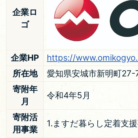
企業ロ
ゴ
企業HP
https://www.omikogyo.
所在地
愛知県安城市新明町27-
寄附年
令和4年5月
月
寄附活
1.ますだ暮らし定着支
用事業