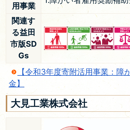
1.障がい者雇用奨励補助
用事業
関連す
る益田
市版SD
Gs
【令和3年度寄附活用事業：障
金】
大見工業株式会社