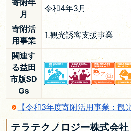
寄附年
令和4年3月
月
寄附活
1.観光誘客支援事業
用事業
関連す
る益田
市版SD
Gs
【令和3年度寄附活用事業：観
テラテクノロジー株式会社