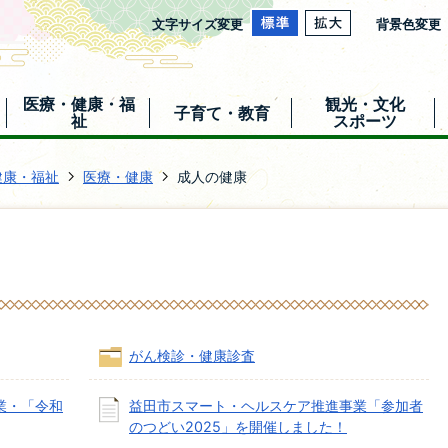
文字サイズ変更
背景色変更
医療・健康・福
観光・文化
子育て・教育
祉
スポーツ
健康・福祉
医療・健康
成人の健康
がん検診・健康診査
業・「令和
益田市スマート・ヘルスケア推進事業「参加者
のつどい2025」を開催しました！