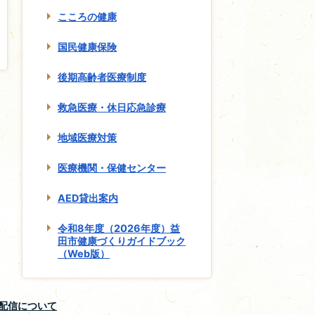
こころの健康
国民健康保険
後期高齢者医療制度
救急医療・休日応急診療
地域医療対策
医療機関・保健センター
AED貸出案内
令和8年度（2026年度）益
田市健康づくりガイドブック
（Web版）
S配信について