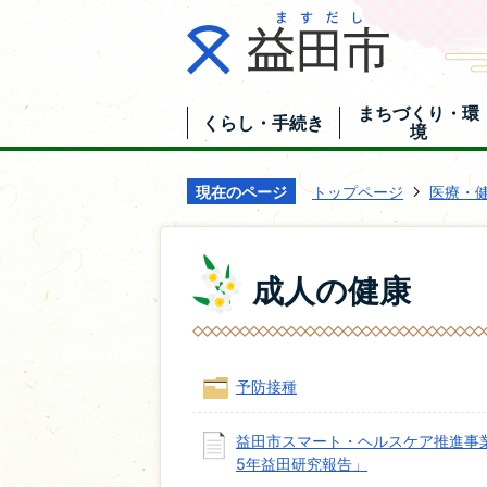
まちづくり・環
くらし・手続き
境
現在のページ
トップページ
医療・
成人の健康
予防接種
益田市スマート・ヘルスケア推進事
5年益田研究報告」