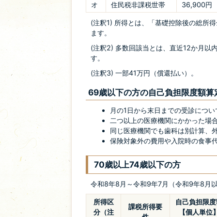
オ
住民税非課税世帯
36,900円
(注釈1) 所得とは、「基礎控除後の総
ます。
(注釈2) 多数回該当とは、直近12か月
す。
(注釈3) 一部41万円（償還払い）。
69歳以下の方の自己負担限度額算
月の1日から末日までの受診につい
二つ以上の医療機関にかかった場合
同じ医療機関でも歯科は別計算、
保険対象外の費用や入院時の食事
70歳以上74歳以下の方
令和8年8月～令和9年7月（令和9年8
所得区
自己負担限度
課税所得要
分（注
【個人単位
件