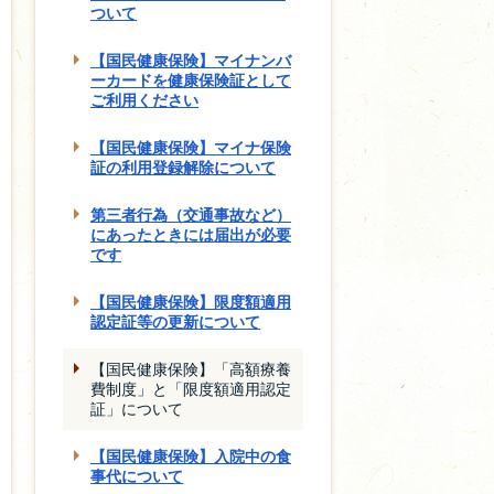
ついて
【国民健康保険】マイナンバ
ーカードを健康保険証として
ご利用ください
【国民健康保険】マイナ保険
証の利用登録解除について
第三者行為（交通事故など）
にあったときには届出が必要
です
【国民健康保険】限度額適用
認定証等の更新について
【国民健康保険】「高額療養
費制度」と「限度額適用認定
証」について
【国民健康保険】入院中の食
事代について