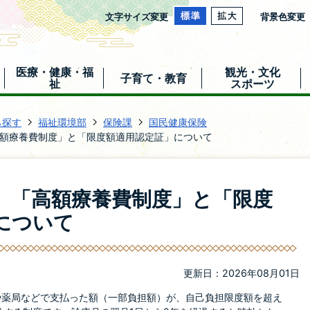
文字サイズ変更
背景色変更
医療・健康・福
観光・文化
子育て・教育
祉
スポーツ
ら探す
福祉環境部
保険課
国民健康保険
額療養費制度」と「限度額適用認定証」について
】「高額療養費制度」と「限度
について
更新日：2026年08月01日
や薬局などで支払った額（一部負担額）が、自己負担限度額を超え