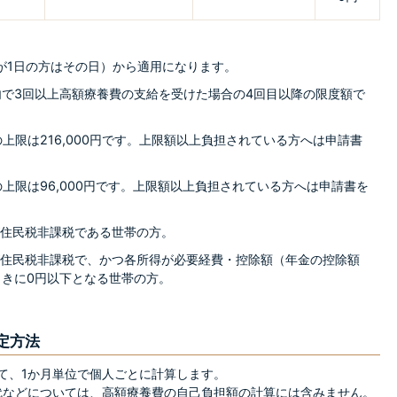
生日が1日の方はその日）から適用になります。
以内で3回以上高額療養費の支給を受けた場合の4回目以降の限度額で
の上限は216,000円です。上限額以上負担されている方へは申請書
額の上限は96,000円です。上限額以上負担されている方へは申請書を
員が住民税非課税である世帯の方。
員が住民税非課税で、かつ各所得が必要経費・控除額（年金の控除額
たときに0円以下となる世帯の方。
定方法
て、1か月単位で個人ごとに計算します。
代などについては、高額療養費の自己負担額の計算には含みません。