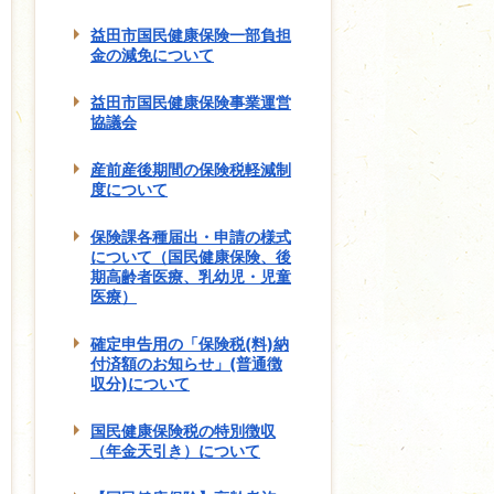
益田市国民健康保険一部負担
金の減免について
益田市国民健康保険事業運営
協議会
産前産後期間の保険税軽減制
度について
保険課各種届出・申請の様式
について（国民健康保険、後
期高齢者医療、乳幼児・児童
医療）
確定申告用の「保険税(料)納
付済額のお知らせ」(普通徴
収分)について
国民健康保険税の特別徴収
（年金天引き）について