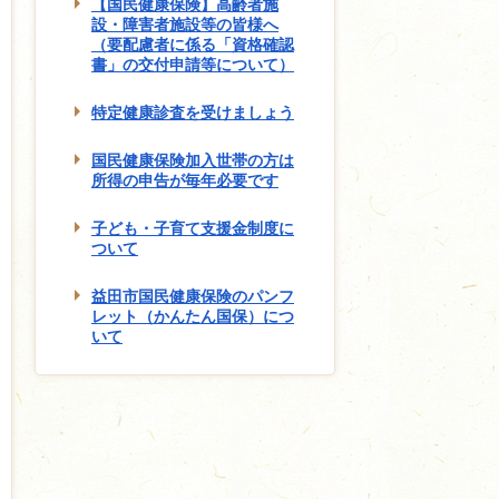
【国民健康保険】高齢者施
設・障害者施設等の皆様へ
（要配慮者に係る「資格確認
書」の交付申請等について）
特定健康診査を受けましょう
国民健康保険加入世帯の方は
所得の申告が毎年必要です
子ども・子育て支援金制度に
ついて
益田市国民健康保険のパンフ
レット（かんたん国保）につ
いて