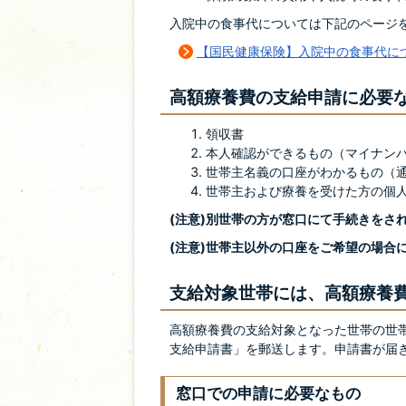
入院中の食事代については下記のページ
【国民健康保険】入院中の食事代に
高額療養費の支給申請に必要
領収書
本人確認ができるもの（マイナン
世帯主名義の口座がわかるもの（
世帯主および療養を受けた方の個
(注意)別世帯の方が窓口にて手続きをさ
(注意)世帯主以外の口座をご希望の場合
支給対象世帯には、高額療養
高額療養費の支給対象となった世帯の世
支給申請書」を郵送します。申請書が届
窓口での申請に必要なもの