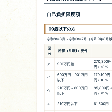
自己負担限度額
69歳以下の方
令和8年8月～令和9年7月（令和9年8
区
所得（注釈1）要件
分
270,300
ア
901万円超
円）×1％
600万円～901万円
179,100
イ
以下
円）×1％
210万円～600万円
85,800円
ウ
以下
円）×1％
エ
210万円以下
61,500円