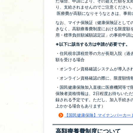
た場合、申請により、その超えた額を支
り、支給されませんのでご注意ください
医療費が高額になりそうなときは、事前
なお、マイナ保険証（健康保険証として
きなく、高額療養費制度における限度額
用・標準負担額減額認定証」の事前申請
※以下に該当する方は申請が必要です。
・住民税非課税世帯の方が長期入院（過去
額を受ける場合
・オンライン資格確認システムが導入さ
・オンライン資格確認の際に、限度額情
・国民健康保険加入直後に医療機関等で
保険者資格情報は、2日程度お待ちいた
録される予定です。ただし、加入手続き
上かかる場合もあります）
【国民健康保険】マイナンバーカー
高額療養費制度について