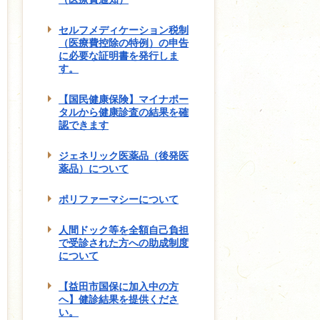
セルフメディケーション税制
（医療費控除の特例）の申告
に必要な証明書を発行しま
す。
【国民健康保険】マイナポー
タルから健康診査の結果を確
認できます
ジェネリック医薬品（後発医
薬品）について
ポリファーマシーについて
人間ドック等を全額自己負担
で受診された方への助成制度
について
【益田市国保に加入中の方
へ】健診結果を提供くださ
い。