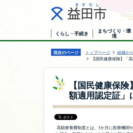
まちづくり・環
くらし・手続き
境
現在のページ
トップページ
組織か
【国民健康保険】「高
【国民健康保険
額適用認定証」
高額療養費制度とは、1か月に医療機関