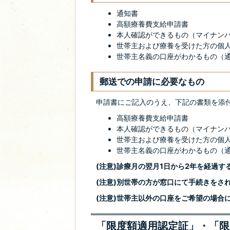
通知書
高額療養費支給申請書
本人確認ができるもの（マイナン
世帯主および療養を受けた方の個
世帯主名義の口座がわかるもの（
郵送での申請に必要なもの
申請書にご記入のうえ、下記の書類を添
高額療養費支給申請書
本人確認ができるもの（マイナン
世帯主および療養を受けた方の個
世帯主名義の口座がわかるもの（
(注意)診療月の翌月1日から2年を経過
(注意)別世帯の方が窓口にて手続きをさ
(注意)世帯主以外の口座をご希望の場合
「限度額適用認定証」・「限