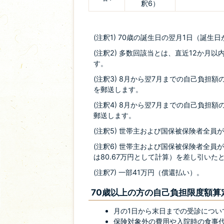
釈6）
(注釈1) 70歳の誕生日の翌月1日（誕
(注釈2) 多数回該当とは、直近12か月
す。
(注釈3) 8月から翌7月までの自己負担額
を郵送します。
(注釈4) 8月から翌7月までの自己負担
郵送します。
(注釈5) 世帯主および国保被保険者全
(注釈6) 世帯主および国保被保険者全
は80.67万円として計算）を差し引い
(注釈7) 一部41万円（償還払い）。
70歳以上の方の自己負担限度額算
月の1日から末日までの受診につい
保険対象外の費用や入院時の食事