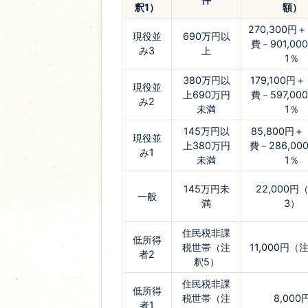
釈1）
額）
270,300円
現役並
690万円以
費－901,00
み3
上
1％
380万円以
179,100円
現役並
上690万円
費－597,00
み2
未満
1％
145万円以
85,800円
現役並
上380万円
費－286,00
み1
未満
1％
145万円未
22,000円
一般
満
3）
住民税非課
低所得
税世帯（注
11,000円（
者2
釈5）
住民税非課
低所得
税世帯（注
8,000
者1