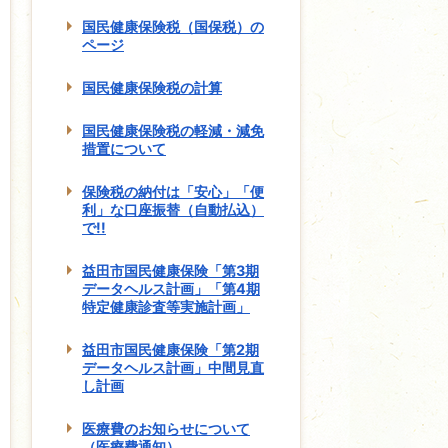
国民健康保険税（国保税）の
ページ
国民健康保険税の計算
国民健康保険税の軽減・減免
措置について
保険税の納付は「安心」「便
利」な口座振替（自動払込）
で!!
益田市国民健康保険「第3期
データヘルス計画」「第4期
特定健康診査等実施計画」
益田市国民健康保険「第2期
データヘルス計画」中間見直
し計画
医療費のお知らせについて
（医療費通知）