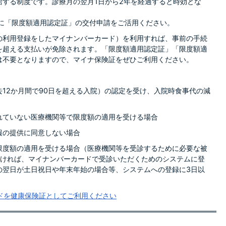
給する制度です。診療月の翌月1日から2年を経過すると時効とな
。
に「限度額適用認定証」の交付申請をご活用ください。
の利用登録をしたマイナンバーカード）を利用すれば、事前の手続
を超える支払いが免除されます。「限度額適用認定証」「限度額適
は不要となりますので、マイナ保険証をぜひご利用ください。
12か月間で90日を超える入院）の認定を受け、入院時食事代の減
れていない医療機関等で限度額の適用を受ける場合
報の提供に同意しない場合
限度額の適用を受ける場合（医療機関等を受診するために必要な被
だければ、マイナンバーカードで受診いただくためのシステムに登
の翌日が土日祝日や年末年始の場合等、システムへの登録に3日以
ドを健康保険証としてご利用ください