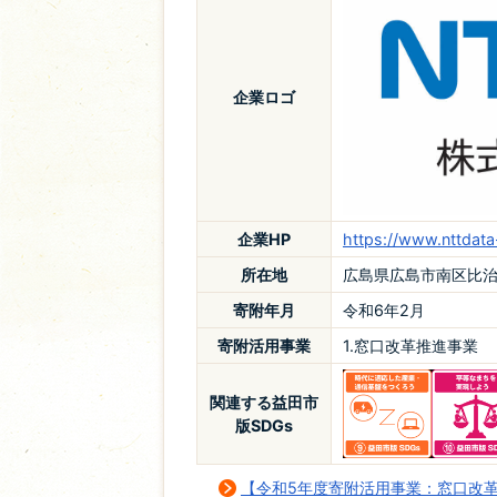
企業ロゴ
企業HP
https://www.nttdata
所在地
広島県広島市南区比治山
寄附年月
令和6年2月
寄附活用事業
1.窓口改革推進事業
関連する益田市
版SDGs
【令和5年度寄附活用事業：窓口改