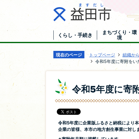
まちづくり・環
くらし・手続き
境
現在のページ
トップページ
組織か
令和5年度に寄附をい
令和5年度に寄
令和5年度に企業版ふるさと納税により
企業の皆様、本市の地方創生事業に対し
※寄附年月順に掲載しています。