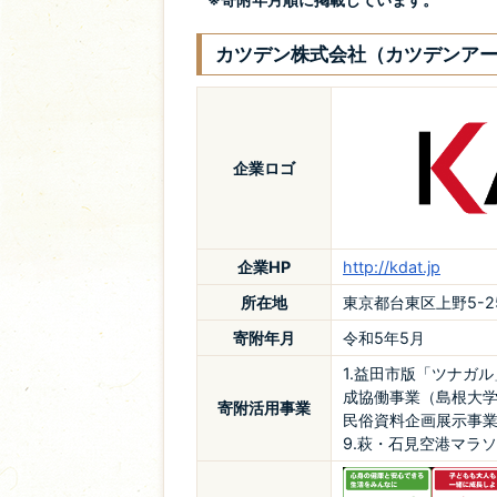
カツデン株式会社（カツデンア
企業ロゴ
企業HP
http://kdat.jp
所在地
東京都台東区上野5-25
寄附年月
令和5年5月
1.益田市版「ツナガ
成協働事業（島根大学
寄附活用事業
民俗資料企画展示事業
9.萩・石見空港マラ