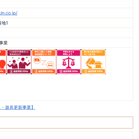
in.co.jp/
番地1
事業
具・遊具更新事業】