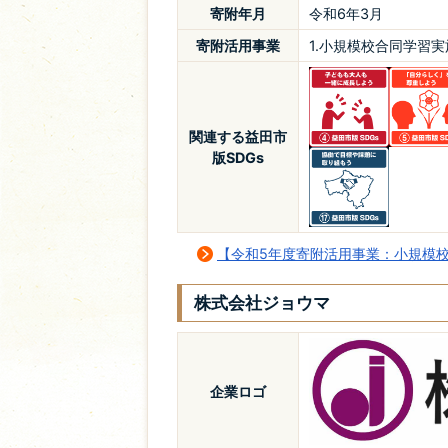
寄附年月
令和6年3月
寄附活用事業
1.小規模校合同学習
関連する益田市
版SDGs
【令和5年度寄附活用事業：小規模
株式会社ジョウマ
企業ロゴ