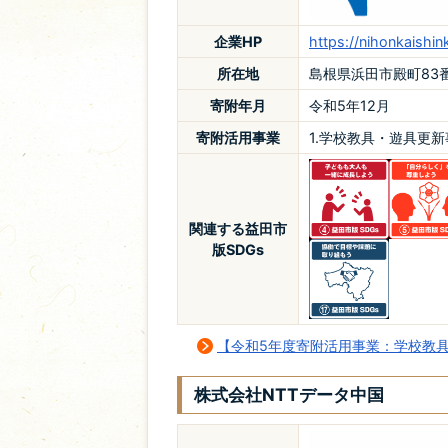
企業HP
https://nihonkaishink
所在地
島根県浜田市殿町83
寄附年月
令和5年12月
寄附活用事業
1.学校教具・遊具更新
関連する益田市
版SDGs
【令和5年度寄附活用事業：学校教
株式会社NTTデータ中国