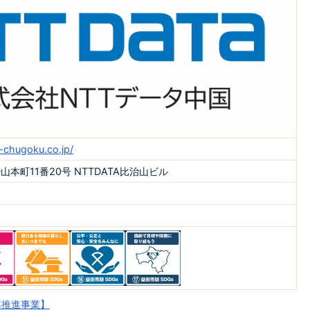
-chugoku.co.jp/
本町11番20号 NTTDATA比治山ビル
革推進事業】