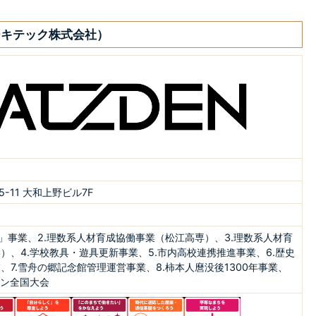
ーキテック株式会社）
-11 大和上野ビル7F
ル」事業、2.理数系人材育成協働事業（松江高専）、3.理数系人材育
）、4.学校教具・遊具更新事業、5.市内高校連携推進事業、6.歴史
、7.雪舟の郷記念館管理運営事業、8.柿本人麿没後1300年事業、
ソン全国大会