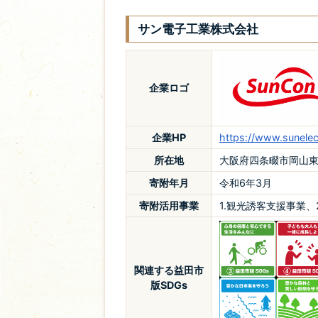
サン電子工業株式会社
企業ロゴ
企業HP
https://www.sunelec.
所在地
大阪府四条畷市岡山東1
寄附年月
令和6年3月
寄附活用事業
1.観光誘客支援事業
関連する益田市
版SDGs