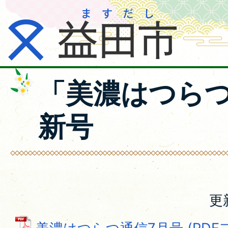
「美濃はつら
新号
更